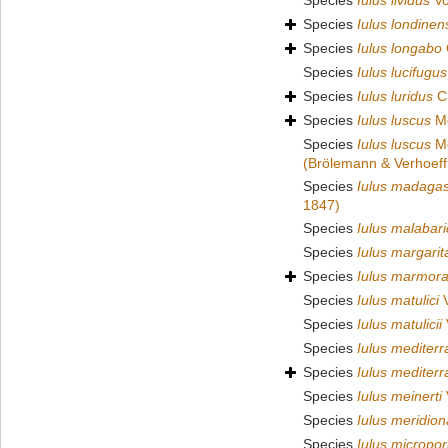
Species
Iulus lividus
Vo
Species
Iulus londinen
Species
Iulus longabo
Species
Iulus lucifugus
Species
Iulus luridus
C.
Species
Iulus luscus
Me
Species
Iulus luscus
Me
(Brölemann & Verhoeff
Species
Iulus madagas
1847)
Species
Iulus malabar
Species
Iulus margarit
Species
Iulus marmora
Species
Iulus matulici
V
Species
Iulus matulicii
Species
Iulus mediter
Species
Iulus mediter
Species
Iulus meinerti
Species
Iulus meridion
Species
Iulus micropo