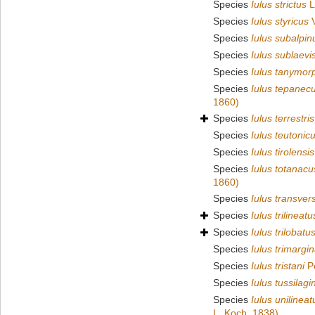
Species
Iulus strictus
L
Species
Iulus styricus
V
Species
Iulus subalpin
Species
Iulus sublaevi
Species
Iulus tanymor
Species
Iulus tepanec
1860)
Species
Iulus terrestris
Species
Iulus teutonic
Species
Iulus tirolensis
Species
Iulus totanacu
1860)
Species
Iulus transver
Species
Iulus trilineatu
Species
Iulus trilobatu
Species
Iulus trimargi
Species
Iulus tristani
Po
Species
Iulus tussilagi
Species
Iulus unilineat
L. Koch, 1838)