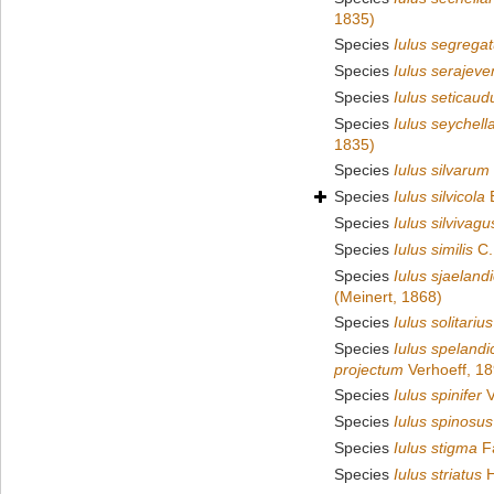
1835)
Species
Iulus segrega
Species
Iulus serajeve
Species
Iulus seticaud
Species
Iulus seychel
1835)
Species
Iulus silvarum
Species
Iulus silvicola
B
Species
Iulus silvivagu
Species
Iulus similis
C.
Species
Iulus sjaeland
(Meinert, 1868)
Species
Iulus solitarius
Species
Iulus spelandi
projectum
Verhoeff, 1
Species
Iulus spinifer
V
Species
Iulus spinosus
Species
Iulus stigma
Fa
Species
Iulus striatus
H