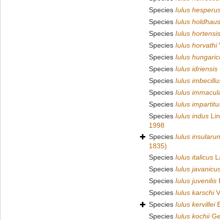
Species
Iulus hesperu
Species
Iulus holdhaus
Species
Iulus hortensi
Species
Iulus horvathi
Species
Iulus hungaric
Species
Iulus idriensis
Species
Iulus imbecillu
Species
Iulus immacul
Species
Iulus impartitu
Species
Iulus indus
Lin
1998
Species
Iulus insularu
1835)
Species
Iulus italicus
La
Species
Iulus javanicu
Species
Iulus juvenilis
Species
Iulus karschi
V
Species
Iulus kervillei
B
Species
Iulus kochii
Ge