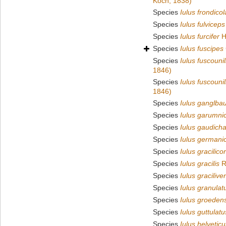
Koch, 1838)
Species
Iulus frondicol
Species
Iulus fulviceps
Species
Iulus furcifer
H
Species
Iulus fuscipes
Species
Iulus fuscouni
1846)
Species
Iulus fuscouni
1846)
Species
Iulus ganglbau
Species
Iulus garumni
Species
Iulus gaudich
Species
Iulus germani
Species
Iulus gracilico
Species
Iulus gracilis
R
Species
Iulus graciliven
Species
Iulus granulat
Species
Iulus groedens
Species
Iulus guttulatu
Species
Iulus helveticu