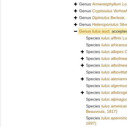
Genus
Armeniophyllum
Lo
Genus
Cryptoiulus
Verhoef
Genus
Diploiulus
Berlese,
Genus
Heteroporiulus
Silv
Genus
Iulus
auct.
accepte
Species
Iulus affinis
Lu
Species
Iulus africanu
Species
Iulus albipes
C
Species
Iulus alboline
Species
Iulus alboline
Species
Iulus albovitta
Species
Iulus alemann
Species
Iulus algerinu
Species
Iulus allobrog
Species
Iulus alpivagu
Species
Iulus america
Beauvouis, 1817)
Species
Iulus apennin
1897)