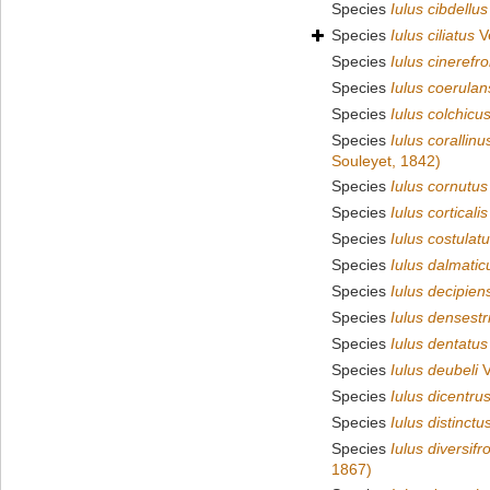
Species
Iulus cibdellus
Species
Iulus ciliatus
Ve
Species
Iulus cinerefr
Species
Iulus coerulan
Species
Iulus colchicu
Species
Iulus corallinu
Souleyet, 1842)
Species
Iulus cornutus
Species
Iulus corticalis
Species
Iulus costulat
Species
Iulus dalmatic
Species
Iulus decipien
Species
Iulus densestr
Species
Iulus dentatus
Species
Iulus deubeli
V
Species
Iulus dicentru
Species
Iulus distinctu
Species
Iulus diversifr
1867)