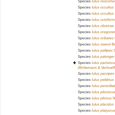
Species
Iulus nivicome
Species
Iulus occultus
Species
Iulus occultus
Species
Iulus octoform
Species
Iulus oliveirae
Species
Iulus oregone
Species
Iulus oribates
Species
Iulus owenii
Bo
Species
Iulus pallipes
O
Species
Iulus palmiger
Species
Iulus parisior
(Brölemann & Verhoeff
Species
Iulus parvipes
Species
Iulus pelidnus
Species
Iulus penicilla
Species
Iulus pilosiscu
Species
Iulus pilosus
N
Species
Iulus placidus
Species
Iulus platyuru