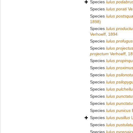
Species
Iulus podabru
Species
Iulus porati
Ver
Species
Iulus postsqu
1898)
Species
Iulus productu
Verhoeff, 1894
Species
Iulus profugus
Species
Iulus projectu
projectum
Verhoeff, 1
Species
Iulus propinq
Species
Iulus proximu
Species
Iulus psilonot
Species
Iulus psilopyg
Species
Iulus pulchellu
Species
Iulus punctatu
Species
Iulus punctatu
Species
Iulus punicus
B
Species
Iulus pusillus
L
Species
Iulus pustulat
Species
Iulus pyrenaic