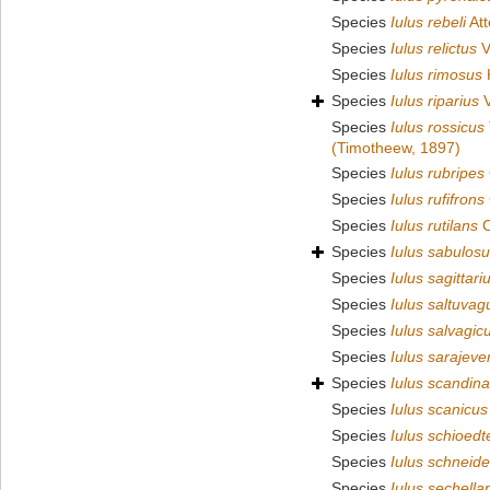
Species
Iulus rebeli
Att
Species
Iulus relictus
V
Species
Iulus rimosus
Species
Iulus riparius
V
Species
Iulus rossicus
(Timotheew, 1897)
Species
Iulus rubripes
Species
Iulus rufifrons
Species
Iulus rutilans
C
Species
Iulus sabulos
Species
Iulus sagittari
Species
Iulus saltuvag
Species
Iulus salvagic
Species
Iulus sarajeve
Species
Iulus scandina
Species
Iulus scanicus
Species
Iulus schioedt
Species
Iulus schneide
Species
Iulus sechell