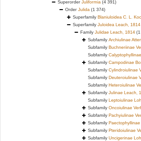
Superorder
Juliformia
(4 391)
Order
Julida
(1 374)
Superfamily
Blaniuloidea C. L. Ko
Superfamily
Juloidea Leach, 1814
Family
Julidae Leach, 1814
(1
Subfamily
Archiulinae Att
Subfamily
Buchneriinae Ve
Subfamily
Calyptophyllina
Subfamily
Campodinae Bol
Subfamily
Cylindroiulinae 
Subfamily
Deuteroiulinae 
Subfamily
Heteroiulinae V
Subfamily
Julinae Leach, 
Subfamily
Leptoiulinae L
Subfamily
Oncoiulinae Ver
Subfamily
Pachyiulinae Ve
Subfamily
Paectophyllinae
Subfamily
Pteridoiulinae V
Subfamily
Uncigerinae Lo