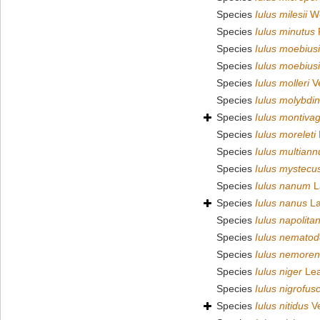
Species
Iulus milesii
Wo
Species
Iulus minutus
Species
Iulus moebiusi
Species
Iulus moebiusi
Species
Iulus molleri
Ve
Species
Iulus molybdi
Species
Iulus montiva
Species
Iulus moreleti
Species
Iulus multiann
Species
Iulus mystecu
Species
Iulus nanum
L
Species
Iulus nanus
La
Species
Iulus napolita
Species
Iulus nematod
Species
Iulus nemoren
Species
Iulus niger
Lea
Species
Iulus nigrofus
Species
Iulus nitidus
Ve