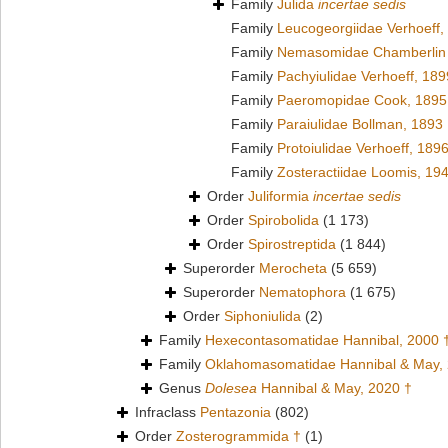
Family
Julida
incertae sedis
Family
Leucogeorgiidae Verhoeff,
Family
Nemasomidae Chamberlin 
Family
Pachyiulidae Verhoeff, 189
Family
Paeromopidae Cook, 1895
Family
Paraiulidae Bollman, 1893
Family
Protoiulidae Verhoeff, 189
Family
Zosteractiidae Loomis, 19
Order
Juliformia
incertae sedis
Order
Spirobolida
(1 173)
Order
Spirostreptida
(1 844)
Superorder
Merocheta
(5 659)
Superorder
Nematophora
(1 675)
Order
Siphoniulida
(2)
Family
Hexecontasomatidae Hannibal, 2000 
Family
Oklahomasomatidae Hannibal & May,
Genus
Dolesea
Hannibal & May, 2020 †
Infraclass
Pentazonia
(802)
Order
Zosterogrammida †
(1)