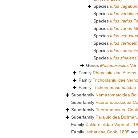
Species
Iulus vagabun
Species
Iulus variolos
Species
Iulus varius
Fa
Species
Iulus varius
Me
Species
Iulus venustus
Species
Iulus verhoeffi
Species
Iulus zamenis
Species
Iulus zinalensi
Genus
Mesoporoiulus
Verh
Family
Rhopaloiulidae Attems
Family
Trichoblaniulidae Verho
Family
Trichonemasomatidae 
Superfamily
Nemasomatoidea Bol
Superfamily
Paeromopodoidea Co
Superfamily
Paeromopoidea Cook
Superfamily
Parajuloidea Bollman
Family
Californiulidae Verhoeff, 1
Family
Isobatidae Cook, 1895
acc