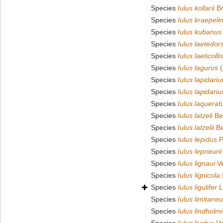
Species
Iulus kollarii
Br
Species
Iulus kraepel
Species
Iulus kubanus
Species
Iulus laetedors
Species
Iulus laeticollis
Species
Iulus lagurus
(
Species
Iulus lapidari
Species
Iulus lapidariu
Species
Iulus laquerat
Species
Iulus latzeli
Be
Species
Iulus latzelii
Be
Species
Iulus lepidus
P
Species
Iulus leprieurii
Species
Iulus lignaui
Ve
Species
Iulus lignicola
Species
Iulus ligulifer
L
Species
Iulus limitane
Species
Iulus lindholmi