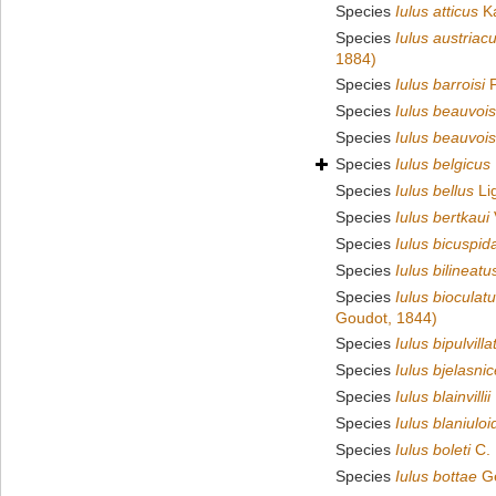
Species
Iulus atticus
Ka
Species
Iulus austriac
1884)
Species
Iulus barroisi
P
Species
Iulus beauvois
Species
Iulus beauvoisi
Species
Iulus belgicus
Species
Iulus bellus
Li
Species
Iulus bertkaui
Species
Iulus bicuspid
Species
Iulus bilineatu
Species
Iulus bioculat
Goudot, 1844)
Species
Iulus bipulvilla
Species
Iulus bjelasni
Species
Iulus blainvillii
Species
Iulus blaniuloi
Species
Iulus boleti
C. 
Species
Iulus bottae
Ge