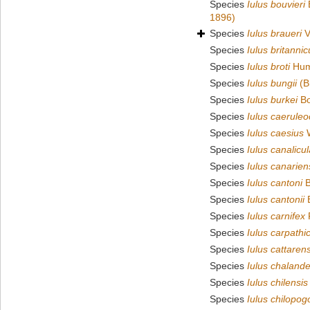
Species
Iulus bouvieri
1896)
Species
Iulus braueri
V
Species
Iulus britannic
Species
Iulus broti
Hum
Species
Iulus bungii
(B
Species
Iulus burkei
Bo
Species
Iulus caeruleo
Species
Iulus caesius
W
Species
Iulus canalicu
Species
Iulus canarien
Species
Iulus cantoni
B
Species
Iulus cantonii
B
Species
Iulus carnifex
F
Species
Iulus carpathi
Species
Iulus cattarens
Species
Iulus chalande
Species
Iulus chilensis
Species
Iulus chilopog