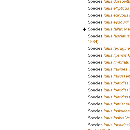
Species
Iulus dorsovitt
Species
Iulus ellipticus
Species
Iulus eurypus
Species
Iulus eydouxii
Species
Iulus fallax
Mei
Species
Iulus fasciatus
1884)
Species
Iulus ferrugin
Species
Iulus fijiensis
C
Species
Iulus fimbriatu
Species
Iulus flavipes
C
Species
Iulus flavotae
Species
Iulus foetidis
Species
Iulus foetidis
Species
Iulus foetidus
C
Species
Iulus fontisher
Species
Iulus frisioides
Species
Iulus frisius
Ve
Species
Iulus frivaldsz