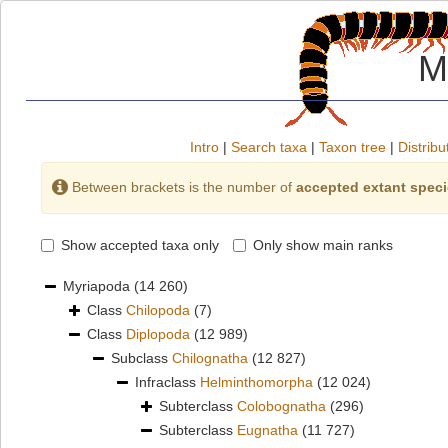
M
Intro
|
Search taxa
|
Taxon tree
|
Distribu
Between brackets is the number of
accepted extant spec
Show accepted taxa only
Only show main ranks
Myriapoda
(14 260)
Class
Chilopoda
(7)
Class
Diplopoda
(12 989)
Subclass
Chilognatha
(12 827)
Infraclass
Helminthomorpha
(12 024)
Subterclass
Colobognatha
(296)
Subterclass
Eugnatha
(11 727)