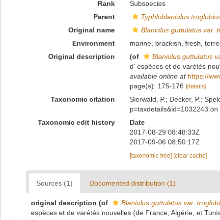
Rank
Subspecies
Parent
Typhloblaniulus troglobiu
Original name
Blaniulus guttulatus var. 
Environment
marine
,
brackish
,
fresh
, terre
Original description
(of
Blaniulus guttulatus va
d' espèces et de varétés nou
available online at
https://ww
page(s): 175-176
[details]
Taxonomic citation
Sierwald, P.; Decker, P.; Spel
p=taxdetails&id=1032243 on
Taxonomic edit history
Date
2017-08-29 08:48:33Z
2017-09-06 08:50:17Z
[taxonomic tree]
[clear cache]
Sources (1)
Documented distribution (1)
original description
(of
Blaniulus guttulatus var. troglob
espèces et de varétés nouvelles (de France, Algérie, et Tuni