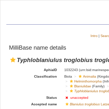
Intro
|
Searc
MilliBase name details
Typhloblaniulus troglobius trogl
AphiaID
1032243
(urn:lsid:marinesp
Classification
Biota
Animalia
(Kingd
Helminthomorpha
(Inf
Blaniulidae
(Family)
Typhloblaniulus troglob
Status
unaccepted
Accepted name
Blaniulus troglobius
Latze