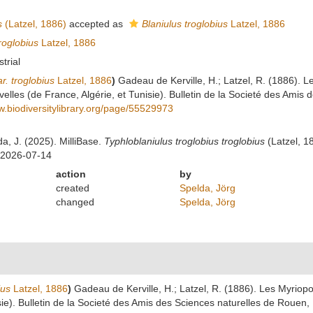
s
(Latzel, 1886)
accepted as
Blaniulus troglobius
Latzel, 1886
troglobius
Latzel, 1886
strial
r. troglobius
Latzel, 1886
)
Gadeau de Kerville, H.; Latzel, R. (1886). 
velles (de France, Algérie, et Tunisie). Bulletin de la Societé des Ami
w.biodiversitylibrary.org/page/55529973
da, J. (2025). MilliBase.
Typhloblaniulus troglobius troglobius
(Latzel, 1
 2026-07-14
action
by
created
Spelda, Jörg
changed
Spelda, Jörg
ius
Latzel, 1886
)
Gadeau de Kerville, H.; Latzel, R. (1886). Les Myriop
sie). Bulletin de la Societé des Amis des Sciences naturelles de Rouen