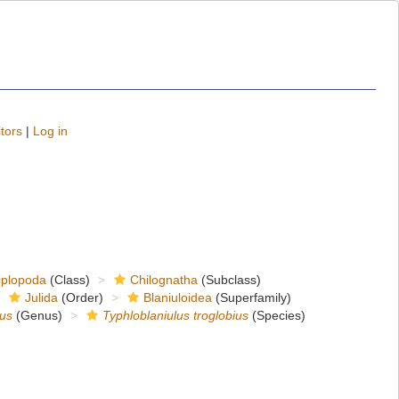
tors
|
Log in
iplopoda
(Class)
Chilognatha
(Subclass)
Julida
(Order)
Blaniuloidea
(Superfamily)
lus
(Genus)
Typhloblaniulus troglobius
(Species)