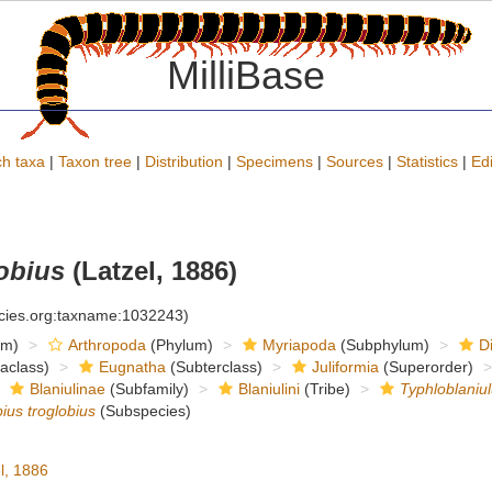
MilliBase
h taxa
|
Taxon tree
|
Distribution
|
Specimens
|
Sources
|
Statistics
|
Edi
obius
(Latzel, 1886)
ecies.org:taxname:1032243)
om)
Arthropoda
(Phylum)
Myriapoda
(Subphylum)
D
raclass)
Eugnatha
(Subterclass)
Juliformia
(Superorder)
Blaniulinae
(Subfamily)
Blaniulini
(Tribe)
Typhloblaniu
ius troglobius
(Subspecies)
l, 1886