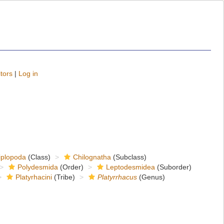
tors
|
Log in
iplopoda
(Class)
Chilognatha
(Subclass)
Polydesmida
(Order)
Leptodesmidea
(Suborder)
Platyrhacini
(Tribe)
Platyrrhacus
(Genus)