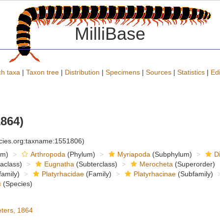
MilliBase
h taxa
|
Taxon tree
|
Distribution
|
Specimens
|
Sources
|
Statistics
|
Edi
1864)
ecies.org:taxname:1551806)
om)
Arthropoda
(Phylum)
Myriapoda
(Subphylum)
D
raclass)
Eugnatha
(Subterclass)
Merocheta
(Superorder)
amily)
Platyrhacidae
(Family)
Platyrhacinae
(Subfamily)
s
(Species)
ters, 1864