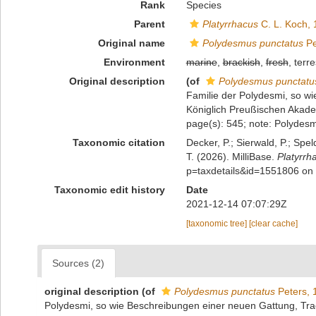
Rank
Species
Parent
Platyrrhacus
C. L. Koch,
Original name
Polydesmus punctatus
Pe
Environment
marine
,
brackish
,
fresh
, terre
Original description
(of
Polydesmus punctatu
Familie der Polydesmi, so wi
Königlich Preußischen Akadem
page(s): 545; note: Polydes
Taxonomic citation
Decker, P.; Sierwald, P.; Spe
T. (2026). MilliBase.
Platyrrh
p=taxdetails&id=1551806 on
Taxonomic edit history
Date
2021-12-14 07:07:29Z
[taxonomic tree]
[clear cache]
Sources (2)
original description
(of
Polydesmus punctatus
Peters, 
Polydesmi, so wie Beschreibungen einer neuen Gattung, Trac