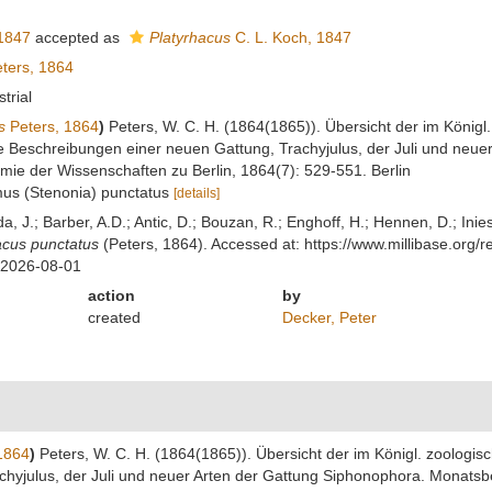
 1847
accepted as
Platyrhacus
C. L. Koch, 1847
ters, 1864
strial
s
Peters, 1864
)
Peters, W. C. H. (1864(1865)). Übersicht der im König
e Beschreibungen einer neuen Gattung, Trachyjulus, der Juli und neue
ie der Wissenschaften zu Berlin, 1864(7): 529-551. Berlin
mus (Stenonia) punctatus
[details]
lda, J.; Barber, A.D.; Antic, D.; Bouzan, R.; Enghoff, H.; Hennen, D.; In
acus punctatus
(Peters, 1864). Accessed at: https://www.millibase.or
 2026-08-01
action
by
created
Decker, Peter
1864
)
Peters, W. C. H. (1864(1865)). Übersicht der im Königl. zoolog
hyjulus, der Juli und neuer Arten der Gattung Siphonophora. Monatsb