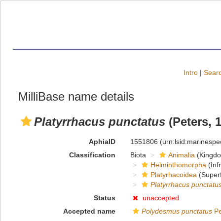
Intro
|
Searc
MilliBase name details
Platyrrhacus punctatus
(Peters, 
AphiaID
1551806
(urn:lsid:marinesp
Classification
Biota
Animalia
(Kingd
Helminthomorpha
(Inf
Platyrhacoidea
(Superf
Platyrrhacus punctatu
Status
unaccepted
Accepted name
Polydesmus punctatus
Pe