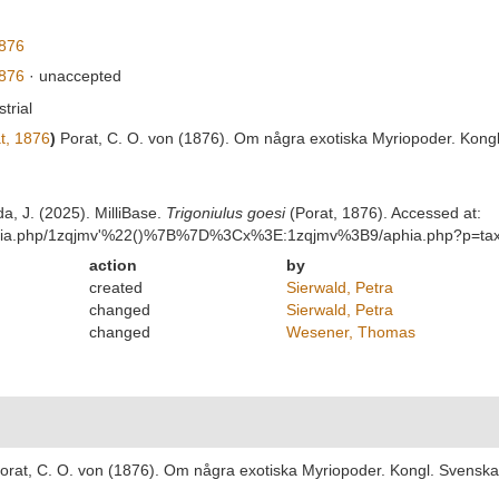
1876
1876
·
unaccepted
strial
t, 1876
)
Porat, C. O. von (1876). Om några exotiska Myriopoder. Kong
da, J. (2025). MilliBase.
Trigoniulus goesi
(Porat, 1876). Accessed at:
/aphia.php/1zqjmv'%22()%7B%7D%3Cx%3E:1zqjmv%3B9/aphia.php?p=tax
action
by
created
Sierwald, Petra
changed
Sierwald, Petra
changed
Wesener, Thomas
orat, C. O. von (1876). Om några exotiska Myriopoder. Kongl. Svenska