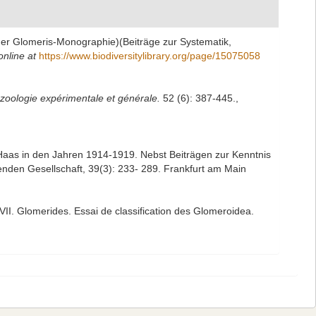
iner Glomeris-Monographie)(Beiträge zur Systematik,
online at
https://www.biodiversitylibrary.org/page/15075058
zoologie expérimentale et générale.
52 (6): 387-445.
,
 Haas in den Jahren 1914-1919. Nebst Beiträgen zur Kenntnis
den Gesellschaft, 39(3): 233- 289. Frankfurt am Main
II. Glomerides. Essai de classification des Glomeroidea.