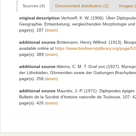
Sources (4)
Documented distribution (1)
Images (
original description
Verhoeff, K. W. (1906). Über Diplopode
Geographie, Entwickelung, vergleichenden Morphologie und Bi
page(s): 187
[details]
additional source
Brölemann, Henry Wilfred. (1913). Biosp
available online at
https://www.biodiversitylibrary.org/page/
page(s): 389
[details]
additional source
Attems, C. M. T. Graf von (1927). Myrio
der Lithobiiden, Glomeriden sowie der Gattungen Brachydes
page(s): 256
[details]
additional source
Mauriès, J.-P. (1971). Diplopodes épigés
Bulletin de la Société d'histoire naturelle de Toulouse, 107:
page(s): 426
[details]