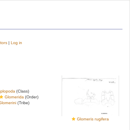
tors
|
Log in
iplopoda
(Class)
Glomerida
(Order)
Glomerini
(Tribe)
Glomeris rugifera