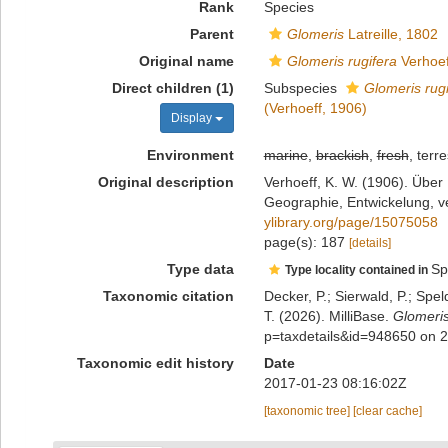
Rank
Species
Parent
Glomeris
Latreille, 1802
Original name
Glomeris rugifera
Verhoef
Direct children (1)
Subspecies
Glomeris rugi
(Verhoeff, 1906)
Display
Environment
marine
,
brackish
,
fresh
, terre
Original description
Verhoeff, K. W. (1906). Über
Geographie, Entwickelung, ve
ylibrary.org/page/15075058
page(s): 187
[details]
Type data
Sp
Type locality contained in
Taxonomic citation
Decker, P.; Sierwald, P.; Spe
T. (2026). MilliBase.
Glomeris
p=taxdetails&id=948650 on 
Taxonomic edit history
Date
2017-01-23 08:16:02Z
[taxonomic tree]
[clear cache]