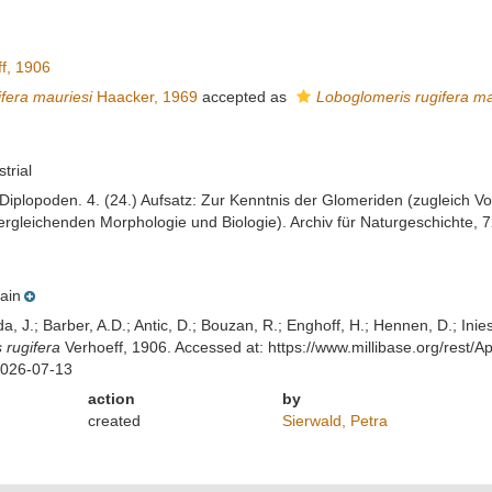
f, 1906
fera mauriesi
Haacker, 1969
accepted as
Loboglomeris rugifera ma
strial
 Diplopoden. 4. (24.) Aufsatz: Zur Kenntnis der Glomeriden (zugleich V
rgleichenden Morphologie und Biologie). Archiv für Naturgeschichte, 7
ain
lda, J.; Barber, A.D.; Antic, D.; Bouzan, R.; Enghoff, H.; Hennen, D.; In
 rugifera
Verhoeff, 1906. Accessed at: https://www.millibase.org/res
2026-07-13
action
by
created
Sierwald, Petra