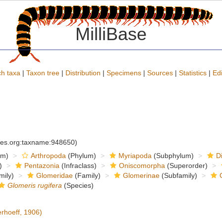
MilliBase
h taxa
|
Taxon tree
|
Distribution
|
Specimens
|
Sources
|
Statistics
|
Edi
cies.org:taxname:948650)
om)
Arthropoda
(Phylum)
Myriapoda
(Subphylum)
D
)
Pentazonia
(Infraclass)
Oniscomorpha
(Superorder)
mily)
Glomeridae
(Family)
Glomerinae
(Subfamily)
Glomeris rugifera
(Species)
rhoeff, 1906)