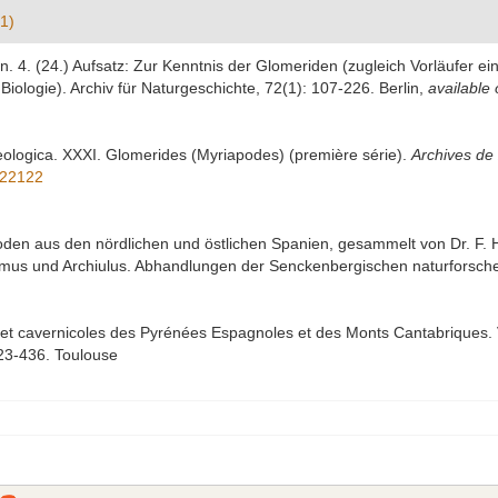
1)
n. 4. (24.) Aufsatz: Zur Kenntnis der Glomeriden (zugleich Vorläufer e
ologie). Archiv für Naturgeschichte, 72(1): 107-226. Berlin
,
available 
eologica. XXXI. Glomerides (Myriapodes) (première série).
Archives de 
5322122
poden aus den nördlichen und östlichen Spanien, gesammelt von Dr. F.
mus und Archiulus. Abhandlungen der Senckenbergischen naturforschen
 et cavernicoles des Pyrénées Espagnoles et des Monts Cantabriques. V
 423-436. Toulouse