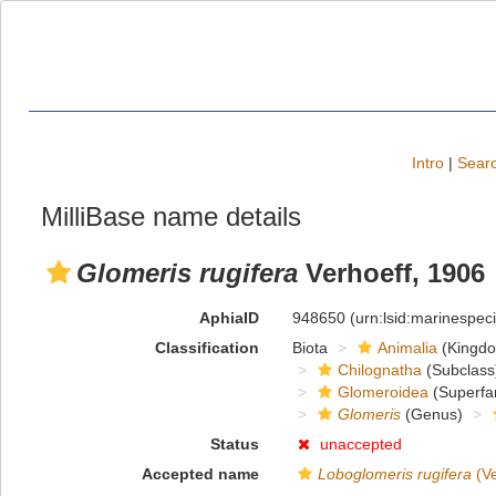
Intro
|
Searc
MilliBase name details
Glomeris rugifera
Verhoeff, 1906
AphiaID
948650
(urn:lsid:marinespe
Classification
Biota
Animalia
(Kingd
Chilognatha
(Subclass
Glomeroidea
(Superfa
Glomeris
(Genus)
Status
unaccepted
Accepted name
Loboglomeris rugifera
(Ve