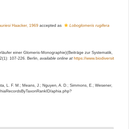
uriesi
Haacker, 1969
accepted as
Loboglomeris rugifera
orläufer einer Glomeris-Monographie)(Beiträge zur Systematik,
2(1): 107-226. Berlin
,
available online at
https://www.biodiversit
iesta, L. F. M.; Means, J.; Nguyen, A. D.; Simmons, E.; Wesener,
t/AphiaRecordsByTaxonRankID/aphia.php?